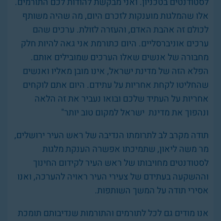
לסטודנטים בטכניון. ואני מבקשת להודות לכם התורמים.
אלו שהמלגות מוענקות לזכרם היום, מה שהיה משותף
לכולם זה אהבת האדם, והעזרה לזולת. ערכים שהם
ערכים אוניברסליים. היום כתורמת אני גאה להיות חלק
מחבורה של אנשים שאלו הערכים שמובילים אותם.
הפלא הזה של מדינת ישראל, אינו מובן מאליו ואנשים
שהחליטו לקחת אחריות על עתידם. היום אתם לוקחים
אחריות על העתיד שלכם ובואו נעביר את זה הלאה
ונהפוך את מדינת ישראל למקום טוב יותר"
תודה מקרב לב לתרומתו הנדיבה של ראש העיר ירושלים,
מר משה ליאון, שתמיכתו אפשרה הענקת מלגות
לסטודנטים מחויבותו של ראש העיר לקידום החינוך
וההשקעה בעתידם של צעירי העיר ראויה להערכה, ואנו
אסירי תודה על המשך השותפות.
אנו מודים גם לכל לתורמים והתורמות שנדיבותם תומכת