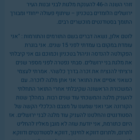
זוהי השנה ה-46 להענקת מלגות לבני ובנות העיר
ירושלים הלומדים בטכניון – שיתוף פעולה ייחודי ומבורך
התומך בסטודנטים מוכשרים רבים.
לוטם אלון, נשאה דברים בשם התורמים והתורמות : "אני
עומדת במקום בו עמדתי לפני 15 שנים. אני בוגרת
הפקולטה להנדסה וניהול בטכניון וכמוכם גם אני קיבלתי
את מלגת בני ירושלים. סבתי נפטרה לפני מספר שנים
ורציתי להנציח את זכרה בדרך כלשהי. אמרתי לעצמי
כשאני אסיים את התואר אני אתן מלגה לזכרה. עם
המשכורת הראשונה שקיבלתי אחרי התואר התחלתי
להעניק מלגה והמשכתי עוד שנים רבות. במהלך שנות
הקורונה אבי ואני שמענו על מצבם הכלכלי הקשה של
הסטודנטים והחלטנו להעניק עוד מלגה לבני ירושלים. אז
היום כתורמת, אני יודעת שזה לא מובן מאליו להחליט
לתרום, ולתרום דווקא לחינוך, דווקא לסטודנטים ודווקא